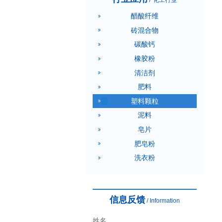
/
化工行业
醋酸纤维
砖混合物
碳酸钙
橡胶粉
清洁剂
肥料
塑料颗粒
泥料
皂片
肥皂粉
洗衣粉
信息反馈
/ Information
姓名